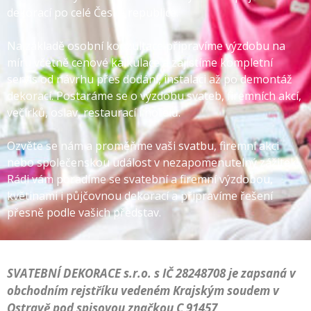
dekorací po celé České republice.
Na základě osobní konzultace připravíme výzdobu na
míru včetně cenové kalkulace a zajistíme kompletní
servis od návrhu přes dodání, instalaci až po demontáž
dekorací. Postaráme se o výzdobu svateb, firemních akcí,
večírků, oslav, restaurací i hotelů.
Ozvěte se nám a proměňme vaši svatbu, firemní akci
nebo společenskou událost v nezapomenutelný zážitek.
Rádi vám poradíme se svatební a firemní výzdobou,
květinami i půjčovnou dekorací a připravíme řešení
přesně podle vašich představ.
SVATEBNÍ DEKORACE s.r.o. s IČ 28248708 je zapsaná v
obchodním rejstříku vedeném Krajským soudem v
Ostravě pod spisovou značkou C 91457