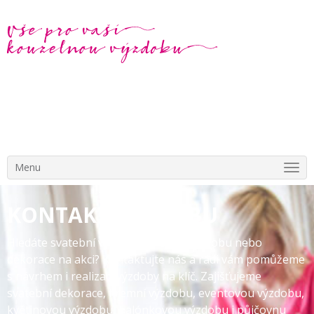
Menu
KONTAKT VÝZDOBU
Hledáte svatební výzdobu, firemní výzdobu nebo
dekorace na akci? Kontaktujte nás a rádi vám pomůžeme
s návrhem i realizací výzdoby na klíč. Zajišťujeme
svatební dekorace, firemní výzdobu, eventovou výzdobu,
květinovou výzdobu, balónkovou výzdobu i půjčovnu