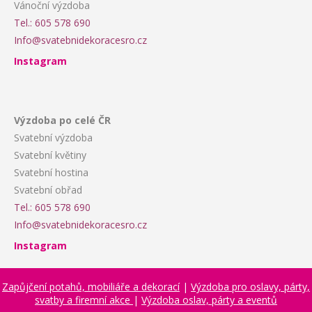
Vánoční výzdoba
Tel.: 605 578 690
Info@svatebnidekoracesro.cz
Instagram
Výzdoba po celé ČR
Svatební výzdoba
Svatební květiny
Svatební hostina
Svatební obřad
Tel.: 605 578 690
Info@svatebnidekoracesro.cz
Instagram
Zapůjčení potahů, mobiliáře a dekorací
|
Výzdoba pro oslavy, párty,
svatby a firemní akce
|
Výzdoba oslav, párty a eventů