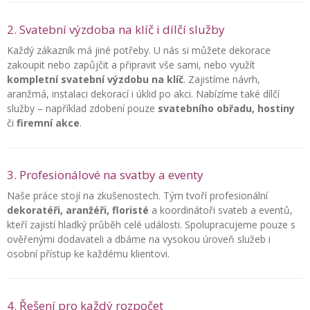
2. Svatební výzdoba na klíč i dílčí služby
Každý zákazník má jiné potřeby. U nás si můžete dekorace
zakoupit nebo zapůjčit a připravit vše sami, nebo využít
kompletní svatební výzdobu na klíč
. Zajistíme návrh,
aranžmá, instalaci dekorací i úklid po akci. Nabízíme také dílčí
služby – například zdobení pouze
svatebního obřadu, hostiny
či
firemní akce
.
3. Profesionálové na svatby a eventy
Naše práce stojí na zkušenostech. Tým tvoří profesionální
dekoratéři, aranžéři, floristé
a koordinátoři svateb a eventů,
kteří zajistí hladký průběh celé události. Spolupracujeme pouze s
ověřenými dodavateli a dbáme na vysokou úroveň služeb i
osobní přístup ke každému klientovi.
4. Řešení pro každý rozpočet