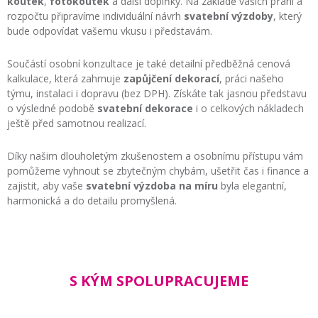
koutek
,
fotokoutek
a další doplňky. Na základě vašich přání a
rozpočtu připravíme individuální návrh
svatební výzdoby
, který
bude odpovídat vašemu vkusu i představám.
Součástí osobní konzultace je také detailní předběžná cenová
kalkulace, která zahrnuje
zapůjčení dekorací
, práci našeho
týmu, instalaci i dopravu (bez DPH). Získáte tak jasnou představu
o výsledné podobě
svatební dekorace
i o celkových nákladech
ještě před samotnou realizací.
Díky našim dlouholetým zkušenostem a osobnímu přístupu vám
pomůžeme vyhnout se zbytečným chybám, ušetřit čas i finance a
zajistit, aby vaše
svatební výzdoba na míru
byla elegantní,
harmonická a do detailu promyšlená.
S KÝM SPOLUPRACUJEME