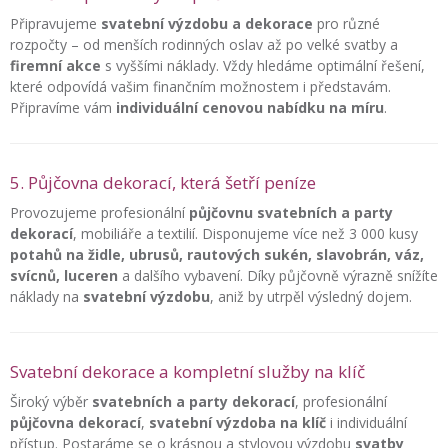
Připravujeme
svatební výzdobu a dekorace
pro různé
rozpočty – od menších rodinných oslav až po velké svatby a
firemní akce
s vyššími náklady. Vždy hledáme optimální řešení,
které odpovídá vašim finančním možnostem i představám.
Připravíme vám
individuální cenovou nabídku na míru
.
5. Půjčovna dekorací, která šetří peníze
Provozujeme profesionální
půjčovnu svatebních a party
dekorací
, mobiliáře a textilií. Disponujeme více než 3 000 kusy
potahů na židle, ubrusů, rautových sukén, slavobrán, váz,
svícnů, luceren
a dalšího vybavení. Díky půjčovně výrazně snížíte
náklady na
svatební výzdobu
, aniž by utrpěl výsledný dojem.
Svatební dekorace a kompletní služby na klíč
Široký výběr
svatebních a party dekorací
, profesionální
půjčovna dekorací
,
svatební výzdoba na klíč
i individuální
přístup. Postaráme se o krásnou a stylovou výzdobu
svatby