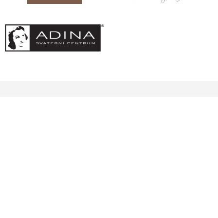
Výzdoba po celé ČR
Firemní večírek, event
Firemní akce, party
Společenské plesy
Vánoční výzdoba
Tel.: 605 578 690
Info@svatebnidekoracesro.cz
Instagram