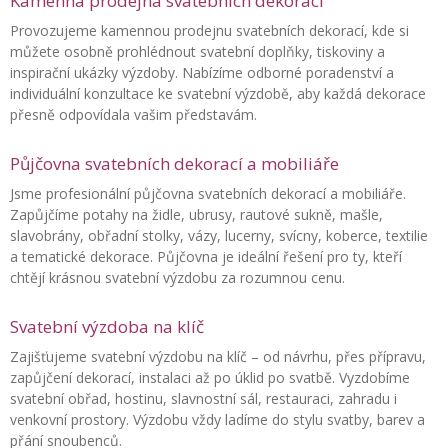
Kamenná prodejna svatebních dekorací
Provozujeme kamennou prodejnu svatebních dekorací, kde si
můžete osobně prohlédnout svatební doplňky, tiskoviny a
inspirační ukázky výzdoby. Nabízíme odborné poradenství a
individuální konzultace ke svatební výzdobě, aby každá dekorace
přesně odpovídala vašim představám.
Půjčovna svatebních dekorací a mobiliáře
Jsme profesionální půjčovna svatebních dekorací a mobiliáře.
Zapůjčíme potahy na židle, ubrusy, rautové sukně, mašle,
slavobrány, obřadní stolky, vázy, lucerny, svícny, koberce, textilie
a tematické dekorace. Půjčovna je ideální řešení pro ty, kteří
chtějí krásnou svatební výzdobu za rozumnou cenu.
Svatební výzdoba na klíč
Zajišťujeme svatební výzdobu na klíč – od návrhu, přes přípravu,
zapůjčení dekorací, instalaci až po úklid po svatbě. Vyzdobíme
svatební obřad, hostinu, slavnostní sál, restauraci, zahradu i
venkovní prostory. Výzdobu vždy ladíme do stylu svatby, barev a
přání snoubenců.