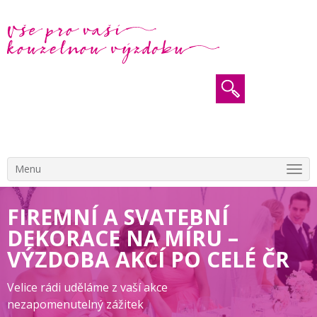
Menu
FIREMNÍ A SVATEBNÍ
DEKORACE NA MÍRU –
VÝZDOBA AKCÍ PO CELÉ ČR
Velice rádi uděláme z vaší akce
nezapomenutelný zážitek