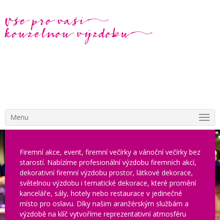
Menu
Firemní akce, event, firemní večírky a vánoční večírky bez
starostí. Nabízíme profesionální výzdobu firemních akcí,
dekorativní firemní výzdobu prostor, látkové dekorace,
světelnou výzdobu i tematické dekorace, které promění
kanceláře, sály, hotely nebo restaurace v jedinečné
místo pro oslavu. Díky našim aranžérským službám a
výzdobě na klíč vytvoříme reprezentativní atmosféru