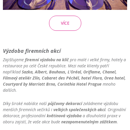
VÍCE
Výzdoba firemních akcí
Zajišťujeme
firemní výzdobu na klíč
pro malé i velké firmy, hotely a
restaurace po celé České republice. Mezi naše klienty patří
například
Sazka, Albert, Bauhaus, L’Oréal, Oriflame, Chanel,
Filmový ateliér Zlín, Cabaret des Péchél, hotel Flora, Orea hotel,
Courtyard by Marriott Brno,
Corinthia Hotel Prague
mnoho
dalších.
Díky široké nabídce naší
půjčovny dekorací
zvládneme výzdobu
menších firemních večírků i
velkých společenských akc
í
. Originální
dekorace, profesionální
květinová výzdoba
a dlouholetá praxe v
oboru zajistí, že vaše akce bude
nezapomenutelným zážitkem
.