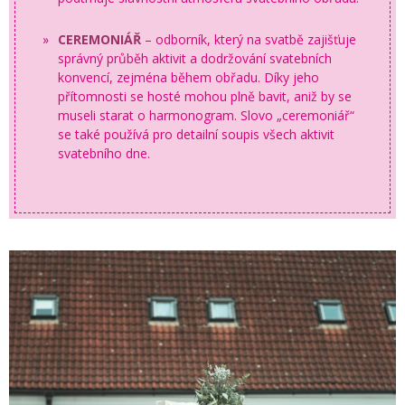
CEREMONIÁŘ
– odborník, který na svatbě zajišťuje
správný průběh aktivit a dodržování svatebních
konvencí, zejména během obřadu. Díky jeho
přítomnosti se hosté mohou plně bavit, aniž by se
museli starat o harmonogram. Slovo „ceremoniář“
se také používá pro detailní soupis všech aktivit
svatebního dne.