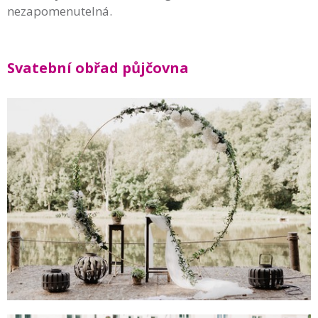
nezapomenutelná.
Svatební obřad půjčovna