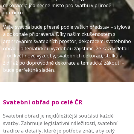
dekorace a jedinečné místo pro svatbu v přírodě i
interiéru.
Vaše svatba bude přesně podle vašich představ – stylová
a dokonale připravená. Díky našim zkušenostem s
aranžováním svatebních prostor, dekoracemi svatebního
obřadu a tematickou výzdobou zajistíme, že každý detail
– od květinové výzdoby, svatebních dekorací, stolků a
židlí až po doprovodné dekorace a tematická zákoutí –
bude perfektně sladěn.
Svatební obřad po celé ČR
Svatební obřad je nejdůležitější součástí každé
svatby. Zahrnuje legislativní náležitosti, svatební
tradice a detaily, které je potřeba znát, aby celý