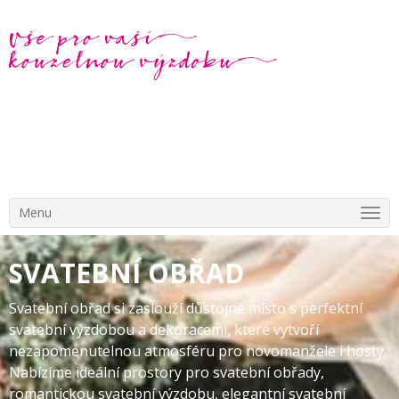
Menu
SVATEBNÍ OBŘAD
Svatební obřad si zaslouží důstojné místo s perfektní
svatební výzdobou a dekoracemi, které vytvoří
nezapomenutelnou atmosféru pro novomanžele i hosty.
Nabízíme ideální prostory pro svatební obřady,
romantickou svatební výzdobu, elegantní svatební