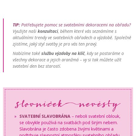
TIP:
Potřebujete pomoc se svatebními dekoracemi na obřadu?
Využijte naši
konzultaci
, během které vás seznámíme s
aktuálními trendy ve svatebních obřadech a výzdobě. Společně
zjistíme, jaký styl svatby je pro vás ten pravý.
Nabízíme také
službu výzdoby na klíč
, kdy se postaráme o
všechny dekorace a jejich aranžmá – vy si tak můžete užít
svatební den bez starostí.
SVATEBNÍ SLAVOBRÁNA
– neboli svatební oblouk,
se obvykle používá na svatbách pod širým nebem.
Slavobrána je často zdobena živými květinami a
podtrhuje slavnostní atmosféru svatebního obřadu.