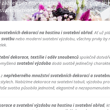
zážitek pro novomanžele i hosty. Nabízíme ko
í svatebních dekorací.
svatebních dekorací na hostinu i svatební obřad
. Ať už p
o svatbu
nebo moderní svatební výzdobu, všechny prvky by 
lek.
tební dekorace, textilie i oděv snoubenců
společně dotváře
romyšlená
svatební výzdoba
dodá svatbě jedinečný charakte
 z
nepřeberného množství svatebních dekorací a svatebn
 stylech. Nabízíme dekorace na svatební tabuli, výzdobu pro
 Vaše svatba působila jednotně, elegantně a nezapomenuteln
korace a svatební výzdobu na hostinu i svatební obřad
, k