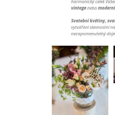
harmonický celek Vašeh
vintage
nebo
moderní 
Svatební květiny, sva
vytváření slavnostní n
nezapomenutelný dojem