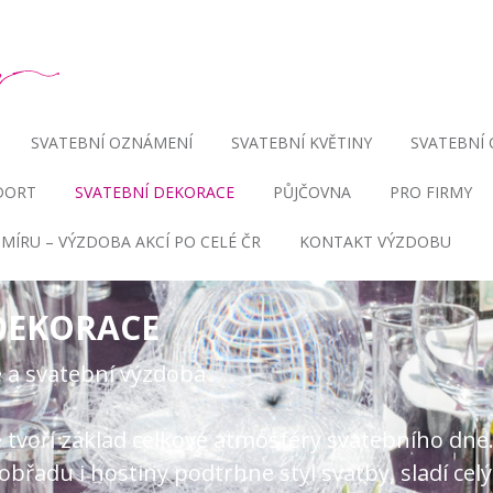
SVATEBNÍ OZNÁMENÍ
SVATEBNÍ KVĚTINY
SVATEBNÍ
DORT
SVATEBNÍ DEKORACE
PŮJČOVNA
PRO FIRMY
MÍRU – VÝZDOBA AKCÍ PO CELÉ ČR
KONTAKT VÝZDOBU
DEKORACE
 a svatební výzdoba
 tvoří základ celkové atmosféry svatebního dne
břadu i hostiny podtrhne styl svatby, sladí celý