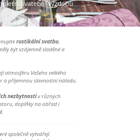
mpletní svatební výzdobu
lánujete
rustikální svatbu
,
měly být vzájemně sladěné a
jí atmosféru Vašeho velkého
r a příjemnou slavnostní náladu.
ích nezbytností
v různých
storu, doplňky na obřad i
ě.
teré společně vytvářejí