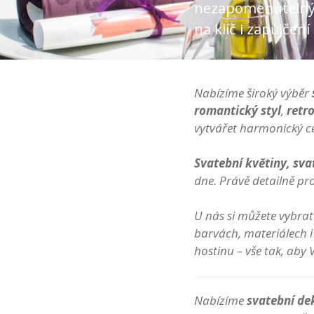
nezapomenutelný 
na klíč i zapůjčen
Nabízíme široký výběr
romantický styl
,
retr
vytvářet harmonický ce
Svatební květiny, sva
dne. Právě detailně p
U nás si můžete vybrat
barvách, materiálech i
hostinu – vše tak, aby
Nabízíme
svatební de