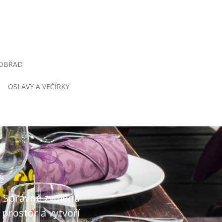
 OBŘAD
OSLAVY A VEČÍRKY
. Správně zvolená
 prostor a vytvoří