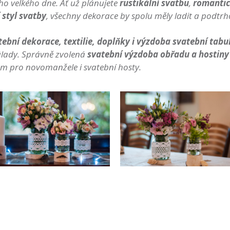
o velkého dne. Ať už plánujete
rustikální svatbu
,
romantic
styl svatby
, všechny dekorace by spolu měly ladit a podtr
tební dekorace, textilie, doplňky i výzdoba svatební tabu
álady. Správně zvolená
svatební výzdoba obřadu a hostiny
 pro novomanžele i svatební hosty.